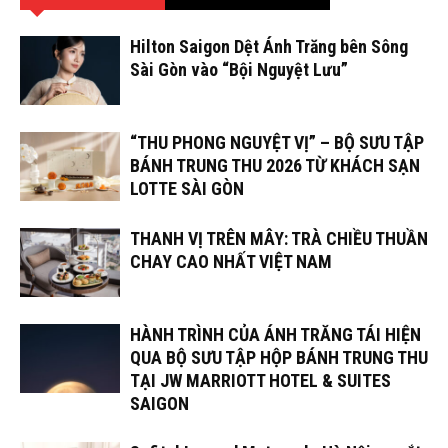
Hilton Saigon Dệt Ánh Trăng bên Sông
Sài Gòn vào “Bội Nguyệt Lưu”
“THU PHONG NGUYỆT VỊ” – BỘ SƯU TẬP
BÁNH TRUNG THU 2026 TỪ KHÁCH SẠN
LOTTE SÀI GÒN
THANH VỊ TRÊN MÂY: TRÀ CHIỀU THUẦN
CHAY CAO NHẤT VIỆT NAM
HÀNH TRÌNH CỦA ÁNH TRĂNG TÁI HIỆN
QUA BỘ SƯU TẬP HỘP BÁNH TRUNG THU
TẠI JW MARRIOTT HOTEL & SUITES
SAIGON