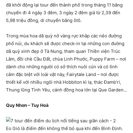
đã khởi động lại tour đến thành phố trong tháng 11 bằng
chuyến đi 4 ngày 3 đêm, 3 ngày 2 đêm giá từ 2,39 đến
5,98 triệu đồng, di chuyển bằng ôtô.
Trong mùa hoa dã quỳ nở vàng rực khắp các nẻo đường
phố núi, du khách sẽ được check-in tại những con đường
dã quỳ xinh đẹp ở Tà Nung, tham quan Thiền viện Trúc
Lâm, đồi chè Cầu Đất, chùa Linh Phước, Puppy Farm – nơi
dành cho những người có sở thích nuôi cún và có tình
cảm đặc biệt với loài vật này, Fairytale Land – nơi được
thiết kế với nhiều ngôi nhà Hobbiton kì lạ, thác Đamb’ri,
Thung lũng Tình Yêu, cánh đồng hoa lớn tại Que Garden…
Quy Nhơn – Tuy Hoà
Eo Gió là điểm đến không thể bỏ qua khi đến Bình Định.