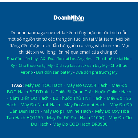
Doanhnhanmagazine.net là kênh tổng hợp tin tức trích dẫn
một số nguồn tin từ các trang tin tức lớn tại Việt Nam. Mỗi bài
đăng đều được trích dẫn từ nguồn rõ ràng và chính xác. Mọi
chi tiết xin vui lòng liên hệ qua email của chúng tôi.
Đưa đón sân bay LAX
-
Đưa đón tại Los Angeles
-
Cho thuê xe tại Hoa
Kỳ
-
Cho thuê xe tại Mỹ
-
Dịch vụ fast track sân bay Mỹ
-
Cho thuê
Airbnb
-
Đưa đón sân bat Mỹ
-
Đưa đón phi trường Mỹ
TAGS:
Máy Đo TOC Hach
-
Máy Đo UV254 Hach
-
Máy Đo
BOD Hach BODTrak II
-
Thiết Bị Quan Trắc Nước Online Hach
-
Cảm Biến DO Hach
-
Bộ Thuốc Thử TNT Hach
-
Máy Đo TSS
Hach
-
Máy Đo Nitrat Hach
-
Máy Đo Amoni Hach
-
Máy Đo Độ
Dẫn Điện Hach
-
Máy Đo pH Online Hach
-
Máy Đo Oxy Hòa
Tan Hach HQ1130
-
Máy Đo Độ Đục Hach 2100Q
-
Máy Đo Clo
Dư Hach
-
Máy Đo COD Hach DR3900