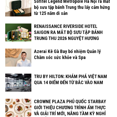
Sofitel Legend Metropole Hà Nội ra mắt
bộ sưu tập bánh Trung thu lấy cảm hứng
từ 125 năm di sản
RENAISSANCE RIVERSIDE HOTEL
SAIGON RA MẮT BỘ SƯU TẬP BÁNH
TRUNG THU 2026 NGUYỆT HƯƠNG
Azerai Kê Gà Bay bổ nhiệm Quản lý
Chăm sóc sức khỏe và Spa
TRU BY HILTON: KHÁM PHÁ VIỆT NAM
QUA 14 ĐIỂM ĐẾN TỪ BẮC VÀO NAM
CROWNE PLAZA PHÚ QUỐC STARBAY
GIỚI THIỆU CHƯƠNG TRÌNH ẨM THỰC
VÀ GIẢI TRÍ MỚI, NÂNG TẦM KỲ NGHỈ